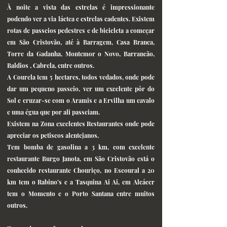
À noite a vista das estrelas é impressionante
podendo ver a via láctea e estrelas cadentes.
Existem
rotas de passeios pedestres e de bicicleta a começar
em São Cristovão, até à Barragem, Casa Branca,
Torre da Gadanha, Montemor o Novo, Barrancão,
Baldios , Cabrela, entre outros.
A Courela tem 5 hectares, todos vedados, onde pode
dar um pequeno passeio, ver um excelente pôr do
Sol e cruzar-se com o Aramis e a Ervilha um cavalo
e uma égua que por ali passeiam.
Existem na Zona excelentes Restaurantes onde pode
apreciar os petiscos alentejanos.
Tem bomba de gasolina a 3 km, com excelente
restaurante Burgo Janota, em São Cristovão está o
conhecido restaurante Chouriço, no Escoural a 20
km tem o Rabino’s e a Tasquina Ai Ai, em Alcácer
tem o Momento e o Porto Santana entre muitos
outros.