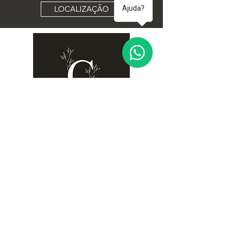
LOCALIZAÇÃO
Ajuda?
coureladomontenovo@gmail.com
‪+351 962 612 047‬
AL (alojamento local) nº
Villa
Apartamentos Courela II