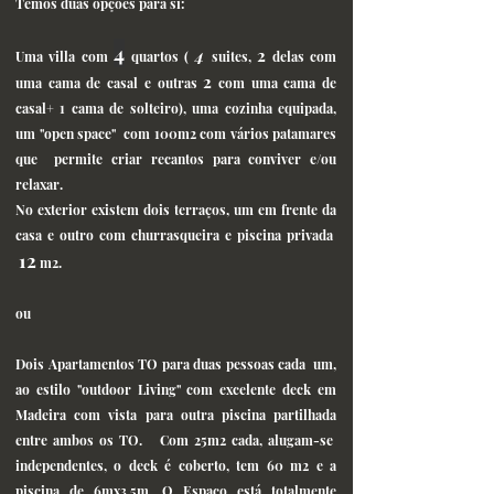
Temos duas opções para si:
4
4
2
Uma villa com
quartos (
suites,
delas com
2
uma cama de casal e outras
com uma cama de
casal+ 1 cama de solteiro), uma cozinha equipada,
um "open space" com 100m2 com vários patamares
que permite criar recantos para conviver e/ou
relaxar.
No exterior existem dois terraços, um em frente da
casa e outro com churrasqueira e piscina privada
12
m2.
ou
Dois Apartamentos TO para duas pessoas cada um,
ao estilo "outdoor Living" com excelente deck em
Madeira com vista para outra piscina partilhada
entre ambos os TO.
Com 25m2 cada, alugam-se
independentes, o deck é coberto, tem 60 m2 e a
piscina de 6mx3,5m. O Espaço está totalmente